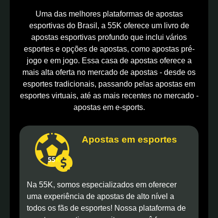
Uma das melhores plataformas de apostas
esportivas do Brasil, a 55K oferece um livro de
apostas esportivas profundo que inclui vários
esportes e opções de apostas, como apostas pré-
jogo e em jogo. Essa casa de apostas oferece a
mais alta oferta no mercado de apostas - desde os
esportes tradicionais, passando pelas apostas em
esportes virtuais, até as mais recentes no mercado -
apostas em e-sports.
Apostas em esportes
Na 55K, somos especializados em oferecer
uma experiência de apostas de alto nível a
todos os fãs de esportes! Nossa plataforma de