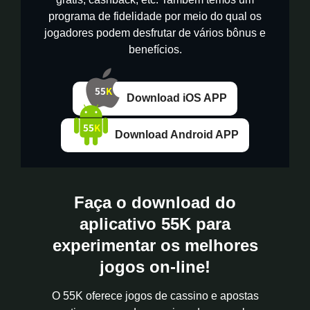
programa de fidelidade por meio do qual os
jogadores podem desfrutar de vários bônus e
benefícios.
Download iOS APP
Download Android APP
Faça o download do
aplicativo 55K para
experimentar os melhores
jogos on-line!
O 55K oferece jogos de cassino e apostas