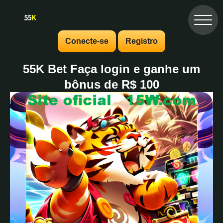
Conecte-se
Registro
55K Bet Faça login e ganhe um
bônus de R$ 100