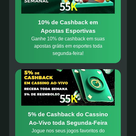
10% de Cashback em
Apostas Esportivas
Ganhe 10% de cashback em suas
apostas grátis em esportes toda
segunda-feira!
5% de Cashback do Cassino
Ao-Vivo toda Segunda-Feira
Jogue nos seus jogos favoritos do