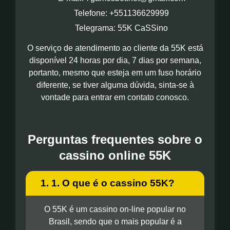
Telefone: +551136629999
Telegrama: 55K CaSSino
O serviço de atendimento ao cliente da 55K está
disponível 24 horas por dia, 7 dias por semana,
portanto, mesmo que esteja em um fuso horário
diferente, se tiver alguma dúvida, sinta-se à
vontade para entrar em contato conosco.
Perguntas frequentes sobre o
cassino online 55K
1. 1. O que é o cassino 55K?
O 55K é um cassino on-line popular no
Brasil, sendo que o mais popular é a