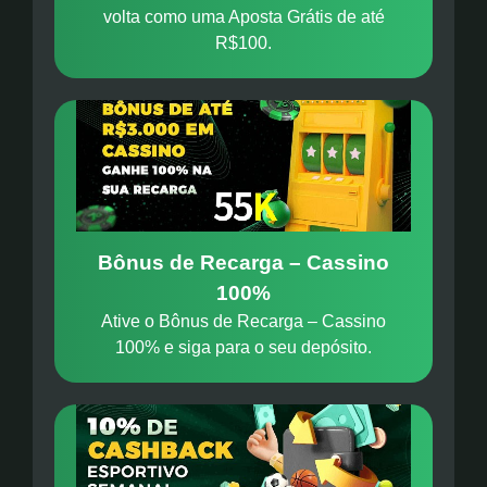
volta como uma Aposta Grátis de até
R$100.
Bônus de Recarga – Cassino
100%
Ative o Bônus de Recarga – Cassino
100% e siga para o seu depósito.