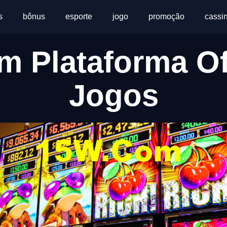
s
bônus
esporte
jogo
promoção
cassi
 Plataforma Of
Jogos