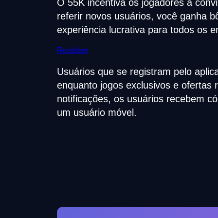
O 55K incentiva os jogadores a con
referir novos usuários, você ganha 
experiência lucrativa para todos os e
Realsbet
Usuários que se registram pelo aplic
enquanto jogos exclusivos e ofertas
notificações, os usuários recebem có
um usuário móvel.