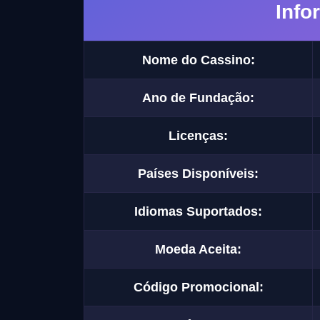
Info
Nome do Cassino:
Ano de Fundação:
Licenças:
Países Disponíveis:
Idiomas Suportados:
Moeda Aceita:
Código Promocional: