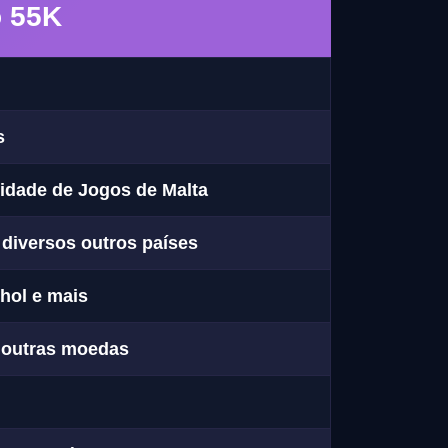
o 55K
s
idade de Jogos de Malta
 diversos outros países
hol e mais
s outras moedas