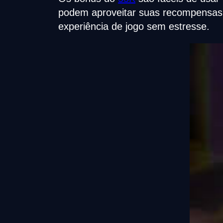
podem aproveitar suas recompensas 
experiência de jogo sem estresse.