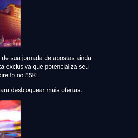
 de sua jornada de apostas ainda
a exclusiva que potencializa seu
ireito no 55K!
ara desbloquear mais ofertas.