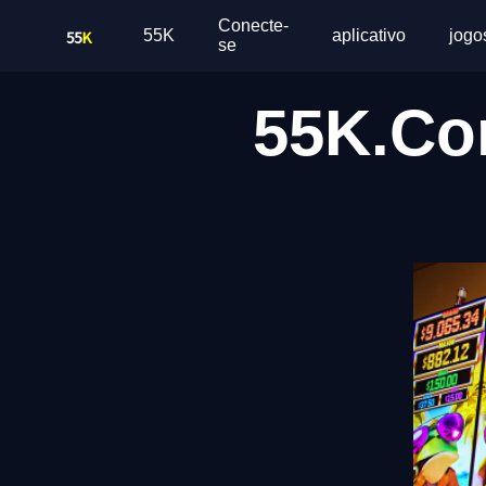
Conecte-
55K
aplicativo
jogo
se
55K.Com