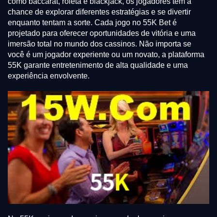
como baccarat, roleta e blackjack, os jogadores têm a
chance de explorar diferentes estratégias e se divertir
enquanto tentam a sorte. Cada jogo no 55K Bet é
projetado para oferecer oportunidades de vitória e uma
imersão total no mundo dos cassinos. Não importa se
você é um jogador experiente ou um novato, a plataforma
55K garante entretenimento de alta qualidade e uma
experiência envolvente.