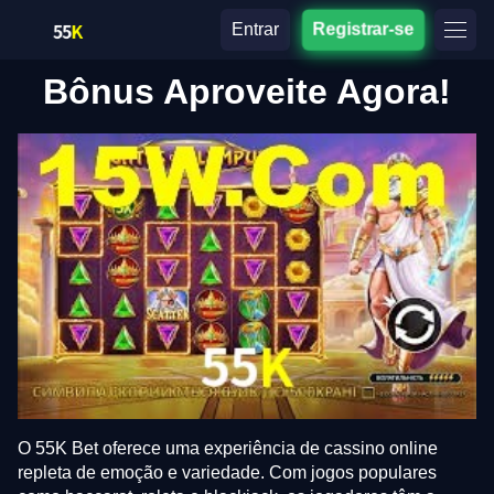
Entrar
Registrar-se
Bônus Aproveite Agora!
O 55K Bet oferece uma experiência de cassino online
repleta de emoção e variedade. Com jogos populares