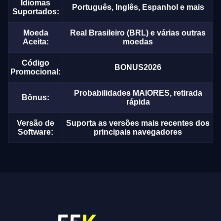
Idiomas
Português, Inglês, Espanhol e mais
Suportados:
Moeda
Real Brasileiro (BRL) e várias outras
Aceita:
moedas
Código
BONUS2026
Promocional:
Probabilidades MAIORES, retirada
Bônus:
rápida
Versão de
Suporta as versões mais recentes dos
Software:
principais navegadores