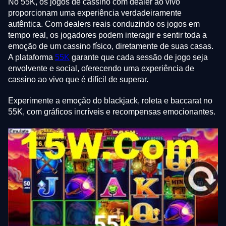
No 55K, os jogos de cassino com dealer ao vivo
proporcionam uma experiência verdadeiramente
autêntica. Com dealers reais conduzindo os jogos em
tempo real, os jogadores podem interagir e sentir toda a
emoção de um cassino físico, diretamente de suas casas.
A plataforma
55K
garante que cada sessão de jogo seja
envolvente e social, oferecendo uma experiência de
cassino ao vivo que é difícil de superar.
Experimente a emoção do blackjack, roleta e baccarat no
55K, com gráficos incríveis e recompensas emocionantes.