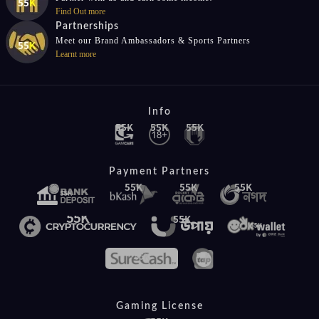
Find Out more
Partnerships
Meet our Brand Ambassadors & Sports Partners
Learnt more
Info
Payment Partners
Gaming License