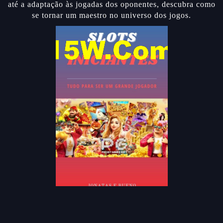
até a adaptação às jogadas dos oponentes, descubra como
se tornar um maestro no universo dos jogos.