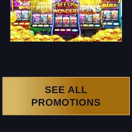
SEE ALL
PROMOTIONS