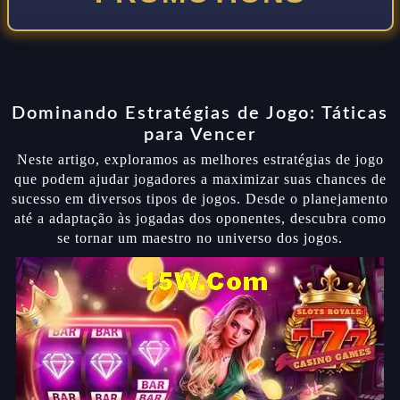
Dominando Estratégias de Jogo: Táticas
para Vencer
Neste artigo, exploramos as melhores estratégias de jogo
que podem ajudar jogadores a maximizar suas chances de
sucesso em diversos tipos de jogos. Desde o planejamento
até a adaptação às jogadas dos oponentes, descubra como
se tornar um maestro no universo dos jogos.