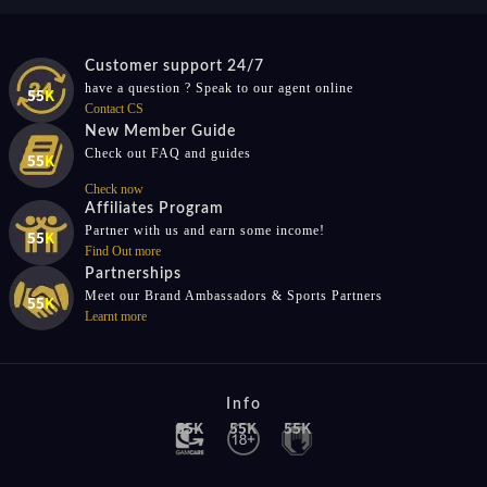
Customer support 24/7
have a question ? Speak to our agent online
Contact CS
New Member Guide
Check out FAQ and guides
Check now
Affiliates Program
Partner with us and earn some income!
Find Out more
Partnerships
Meet our Brand Ambassadors & Sports Partners
Learnt more
Info