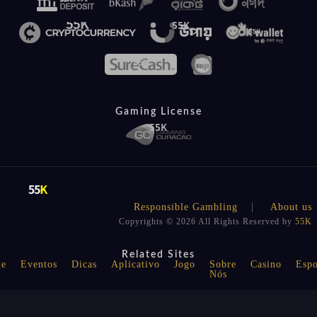
Gaming License
Responsible Gambling
About us
Copyrights © 2026 All Rights Reserved by
55K
Related Sites
de
Eventos
Dicas
Aplicativo
Jogo
Sobre
Casino
Espo
Nós