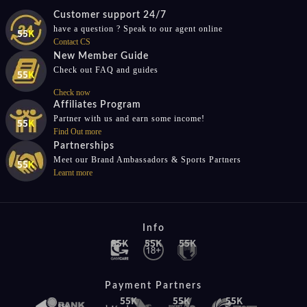
Customer support 24/7
have a question ? Speak to our agent online
Contact CS
New Member Guide
Check out FAQ and guides
Check now
Affiliates Program
Partner with us and earn some income!
Find Out more
Partnerships
Meet our Brand Ambassadors & Sports Partners
Learnt more
Info
Payment Partners