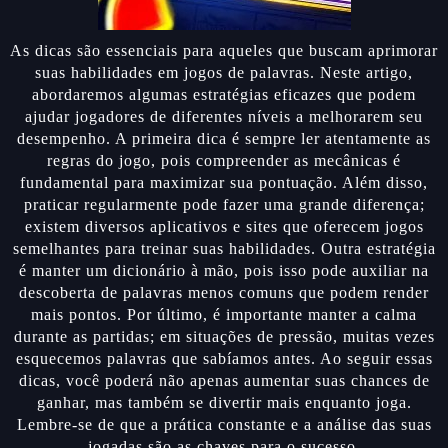
As dicas são essenciais para aqueles que buscam aprimorar
suas habilidades em jogos de palavras. Neste artigo,
abordaremos algumas estratégias eficazes que podem
ajudar jogadores de diferentes níveis a melhorarem seu
desempenho. A primeira dica é sempre ler atentamente as
regras do jogo, pois compreender as mecânicas é
fundamental para maximizar sua pontuação. Além disso,
praticar regularmente pode fazer uma grande diferença;
existem diversos aplicativos e sites que oferecem jogos
semelhantes para treinar suas habilidades. Outra estratégia
é manter um dicionário à mão, pois isso pode auxiliar na
descoberta de palavras menos comuns que podem render
mais pontos. Por último, é importante manter a calma
durante as partidas; em situações de pressão, muitas vezes
esquecemos palavras que sabíamos antes. Ao seguir essas
dicas, você poderá não apenas aumentar suas chances de
ganhar, mas também se divertir mais enquanto joga.
Lembre-se de que a prática constante e a análise das suas
jogadas são as chaves para o sucesso.