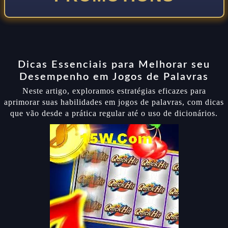
Dicas Essenciais para Melhorar seu
Desempenho em Jogos de Palavras
Neste artigo, exploramos estratégias eficazes para
aprimorar suas habilidades em jogos de palavras, com dicas
que vão desde a prática regular até o uso de dicionários.