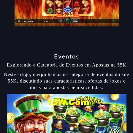
Eventos
Explorando a Categoria de Eventos em Apostas na 55K
Neste artigo, mergulhamos na categoria de eventos do site
55K, discutindo suas características, ofertas de jogos e
dicas para apostas bem-sucedidas.