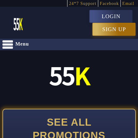
24*7 Support
Facebook
Email
LOGIN
SIGN UP
Menu
SEE ALL
PROMOTIONS